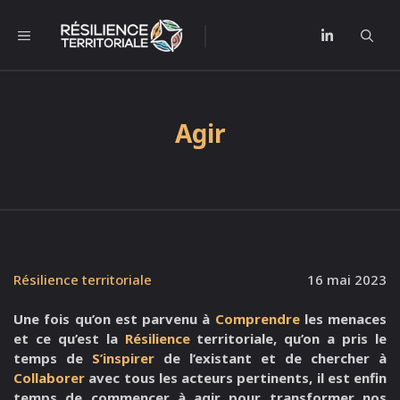
Aller
au
l
MENU
contenu
Agir
Résilience territoriale
16 mai 2023
Une fois qu’on est parvenu à
Comprendre
les menaces
et ce qu’est la
Résilience
territoriale, qu’on a pris le
temps de
S’inspirer
de l’existant et de chercher à
Collaborer
avec tous les acteurs pertinents, il est enfin
temps de commencer à agir pour transformer nos