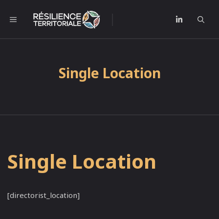
Aller
au
l
MENU
contenu
Single Location
Single Location
[directorist_location]